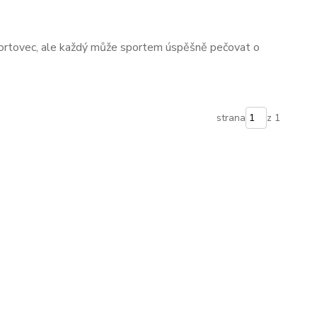
ortovec, ale každý může sportem úspěšně pečovat o
strana
z 1