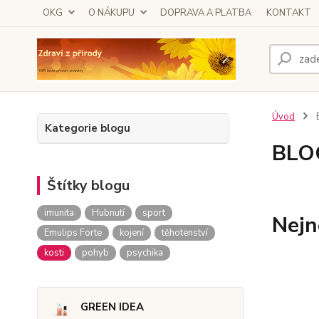
OKG
O NÁKUPU
DOPRAVA A PLATBA
KONTAKT
Úvod
Kategorie blogu
BLO
Štítky blogu
imunita
Hubnutí
sport
Nejn
Emulips Forte
kojení
těhotenství
kosti
pohyb
psychika
GREEN IDEA