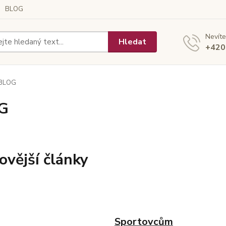
BLOG
Nevíte
Hledat
+420
BLOG
G
ovější články
Sportovcům