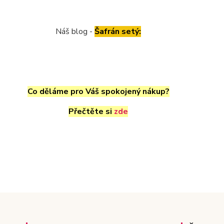
Náš blog -
Šafrán setý:
Co děláme pro Váš spokojený nákup?
Přečtěte si
zde