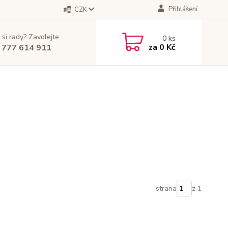
Přihlášení
CZK
 si rady? Zavolejte.
0
ks
za
0 Kč
 777 614 911
strana
z 1