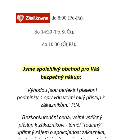
do 8:00 (Po-Pá).
do 14:30 (Po,St,Čt),
do 10:30 (Út,Pá).
Jsme spolehlivý obchod pro Váš
bezpečný nákup:
"Výhodou jsou perfektní platební
podmínky a opravdu velmi milý přístup k
zákazníkům.
" P.N.
"Bezkonkurenční cena, velmi vstřícný
přístup k zákazníkovi - téměř "rodinný",
upřímný zájem o spokojenost zákazníka,