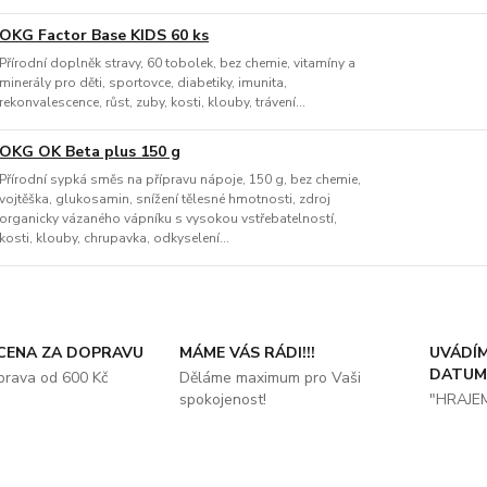
OKG Factor Base KIDS 60 ks
Přírodní doplněk stravy, 60 tobolek, bez chemie, vitamíny a
minerály pro děti, sportovce, diabetiky, imunita,
rekonvalescence, růst, zuby, kosti, klouby, trávení...
OKG OK Beta plus 150 g
Přírodní sypká směs na přípravu nápoje, 150 g, bez chemie,
vojtěška, glukosamin, snížení tělesné hmotnosti, zdroj
organicky vázaného vápníku s vysokou vstřebatelností,
kosti, klouby, chrupavka, odkyselení...
 CENA ZA DOPRAVU
MÁME VÁS RÁDI!!!
UVÁDÍM
DATUM
prava od 600 Kč
Děláme maximum pro Vaši
spokojenost!
"HRAJE