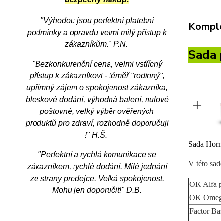
"Výhodou jsou perfektní platební
Komple
podmínky a opravdu velmi milý přístup k
zákazníkům.
" P.N.
Sada 
"Bezkonkurenční cena, velmi vstřícný
přístup k zákazníkovi - téměř "rodinný",
upřímný zájem o spokojenost zákazníka,
bleskové dodání, výhodná balení, nulové
+
poštovné, velký výběr ověřených
produktů pro zdraví, rozhodně doporučuji
!" H.Š.
Sada Horm
"Perfektní a rychlá komunikace se
V této sadě
zákazníkem, rychlé dodání. Milé jednání
ze strany prodejce. Velká spokojenost.
OK Alfa p
Mohu jen doporučit!" D.B.
OK Omega
Factor Ba