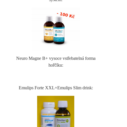
Neuro Magne B+ vysoce vstřebatelná forma
hořčíku:
Emulips Forte XXL+Emulips Slim drink: