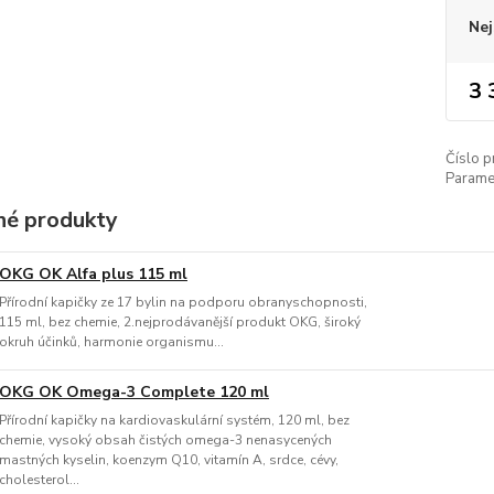
Nej
3 
Číslo p
Paramet
é produkty
OKG OK Alfa plus 115 ml
Přírodní kapičky ze 17 bylin na podporu obranyschopnosti,
115 ml, bez chemie, 2.nejprodávanější produkt OKG, široký
okruh účinků, harmonie organismu...
OKG OK Omega-3 Complete 120 ml
Přírodní kapičky na kardiovaskulární systém, 120 ml, bez
chemie, vysoký obsah čistých omega-3 nenasycených
mastných kyselin, koenzym Q10, vitamín A, srdce, cévy,
cholesterol...