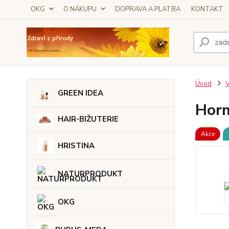
OKG
O NÁKUPU
DOPRAVA A PLATBA
KONTAKT
Úvod
GREEN IDEA
Horm
HAIR-BIŽUTERIE
Akce
HRISTINA
NATURPRODUKT
OKG