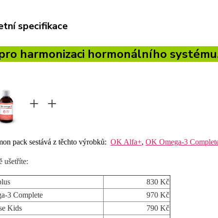
tní specifikace
pro harmonizaci hormonálního systému
+
+
on pack sestává z těchto výrobků:
OK Alfa+
,
OK Omega-3 Complet
 ušetříte:
lus
830 Kč
-3 Complete
970 Kč
se Kids
790 Kč