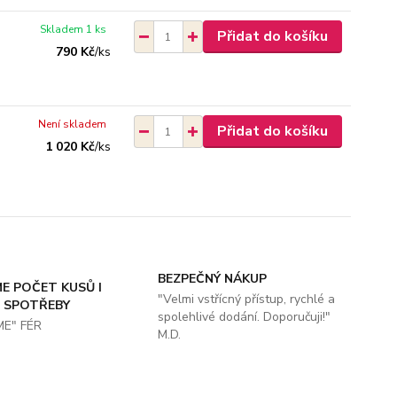
Skladem 1 ks
Přidat do košíku
790 Kč
/
ks
Není skladem
Přidat do košíku
1 020 Kč
/
ks
BEZPEČNÝ NÁKUP
E POČET KUSŮ I
"Velmi vstřícný přístup, rychlé a
 SPOTŘEBY
spolehlivé dodání. Doporučuji!"
ME" FÉR
M.D.