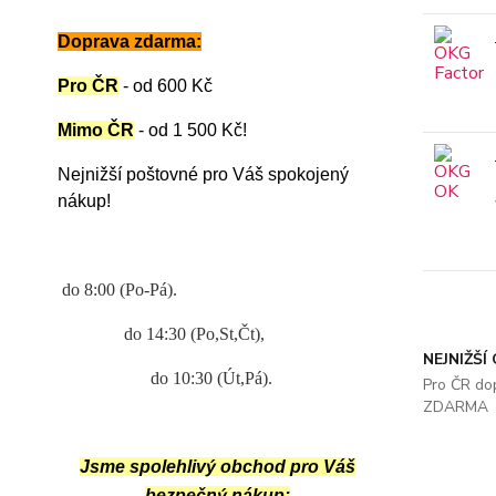
Doprava zdarma:
Pro ČR
-
od 600 Kč
Mimo ČR
- od 1 500 Kč
!
Nejnižší poštovné pro Váš spokojený
nákup!
do 8:00 (Po-Pá).
do 14:30 (Po,St,Čt),
NEJNIŽŠÍ
do 10:30 (Út,Pá).
Pro ČR do
ZDARMA
Jsme spolehlivý obchod pro Váš
bezpečný nákup: