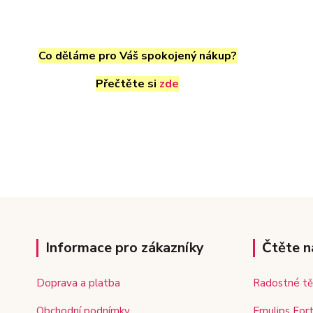
Co děláme pro Váš spokojený nákup?
Přečtěte si
zde
Informace pro zákazníky
Čtěte n
Doprava a platba
Radostné tě
Obchodní podnímky
Emulips Fort