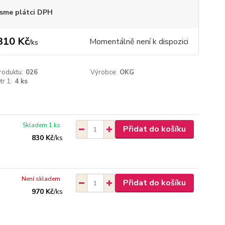
sme plátci DPH
310 Kč
Momentálně není k dispozici
/
ks
roduktu:
026
Výrobce:
OKG
r 1:
4 ks
Skladem 1 ks
Přidat do košíku
830 Kč
/
ks
Není skladem
Přidat do košíku
970 Kč
/
ks