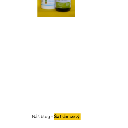
Náš blog -
Šafrán setý: