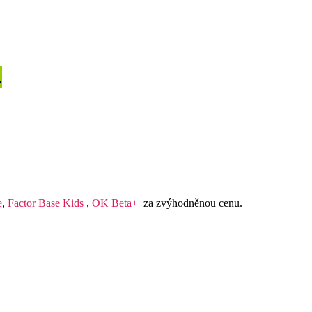
.
e
,
Factor Base Kids
,
OK Beta+
za zvýhodněnou cenu.