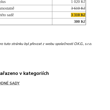
plus
1 020 Kč
amostatně
3 610 Kč
této sadě
3 310 Kč
300 Kč
ro tuto stránku byl převzat z webu společnosti O.K.G., s.r.o.
zařazeno v kategoriích
DNÉ SADY