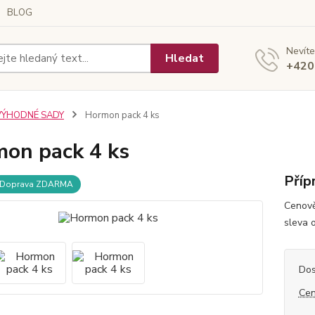
BLOG
Nevíte
Hledat
+420
VÝHODNÉ SADY
Hormon pack 4 ks
on pack 4 ks
Příp
Doprava ZDARMA
Cenově
sleva 
Dos
Cen