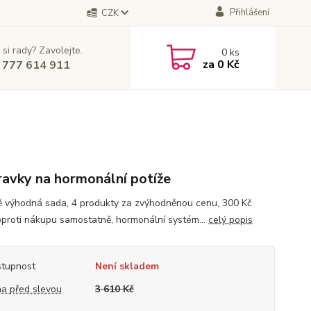
Přihlášení
CZK
 si rady? Zavolejte.
0
ks
za
0 Kč
 777 614 911
ravky na hormonální potíže
 výhodná sada, 4 produkty za zvýhodněnou cenu, 300 Kč
oproti nákupu samostatně, hormonální systém...
celý popis
tupnost
Není skladem
a před slevou
3 610 Kč