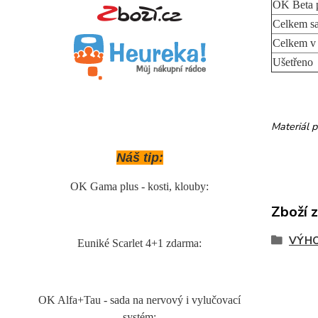
OK Beta 
Celkem s
Celkem v 
Ušetřeno
Materiál p
Náš tip:
OK Gama plus - kosti, klouby:
Zboží 
VÝHO
Euniké Scarlet 4+1 zdarma:
OK Alfa+Tau - sada na nervový i vylučovací
systém: