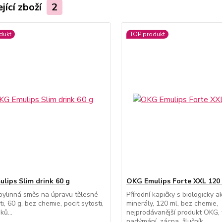
jící zboží
2
dukt
TOP produkt
lips Slim drink 60 g
OKG Emulips Forte XXL 120
 bylinná směs na úpravu tělesné
Přírodní kapičky s biologicky ak
i, 60 g, bez chemie, pocit sytosti,
minerály, 120 ml, bez chemie,
ků...
nejprodávanější produkt OKG, 
nadýmání, zácpa, žlučník...