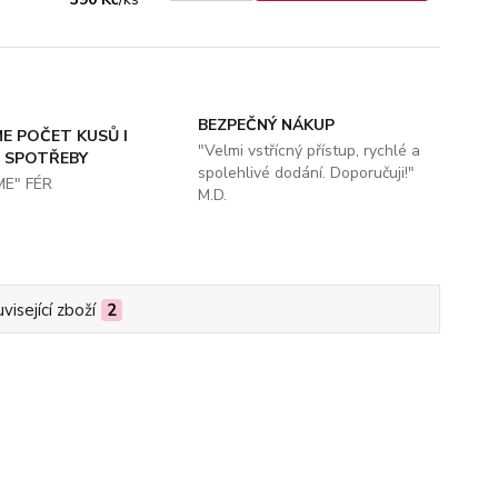
BEZPEČNÝ NÁKUP
E POČET KUSŮ I
"Velmi vstřícný přístup, rychlé a
 SPOTŘEBY
spolehlivé dodání. Doporučuji!"
ME" FÉR
M.D.
visející zboží
2