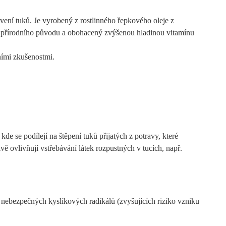
ávení tuků. Je vyrobený z rostlinného řepkového oleje z
 přírodního původu a obohacený zvýšenou hladinou vitamínu
ními zkušenostmi.
de se podílejí na štěpení tuků přijatých z potravy, které
ě ovlivňují vstřebávání látek rozpustných v tucích, např.
 nebezpečných kyslíkových radikálů (zvyšujících riziko vzniku