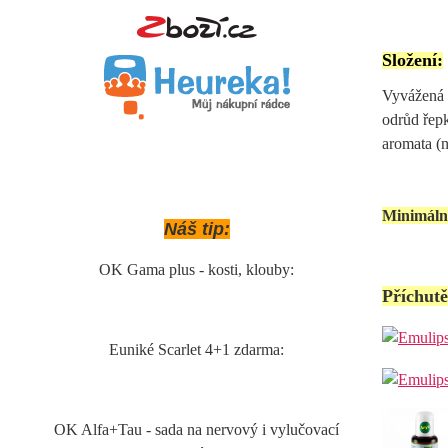
Složení:
Vyvážená s
odrůd řepk
aromata (n
Minimální
Náš tip:
OK Gama plus - kosti, klouby:
Příchutě
Euniké Scarlet 4+1 zdarma:
OK Alfa+Tau - sada na nervový i vylučovací