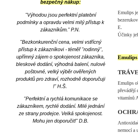
bezpečný nákup:
Emulips je
"Výhodou jsou perfektní platební
bezerukov
podmínky a opravdu velmi milý přístup k
E.
zákazníkům.
" P.N.
Účinky jeh
"Bezkonkurenční cena, velmi vstřícný
přístup k zákazníkovi - téměř "rodinný",
upřímný zájem o spokojenost zákazníka,
Emulips 
bleskové dodání, výhodná balení, nulové
TRÁVE
poštovné, velký výběr ověřených
produktů pro zdraví, rozhodně doporučuji
Emulips ob
!" H.Š.
převádějí 
vitamínů A
"Perfektní a rychlá komunikace se
zákazníkem, rychlé dodání. Milé jednání
OCHR
ze strany prodejce. Velká spokojenost.
Mohu jen doporučit!" D.B.
Antioxidač
nemocí a u