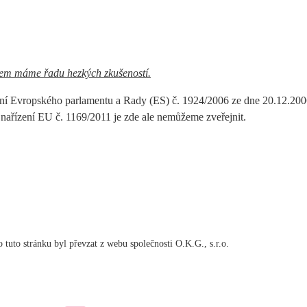
em máme řadu hezkých zkušeností.
ení Evropského parlamentu a Rady (ES) č. 1924/2006 ze dne 20.12.2006
 nařízení EU č. 1169/2011 je zde ale nemůžeme zveřejnit.
o tuto stránku byl převzat z webu společnosti O.K.G., s.r.o.