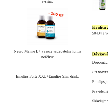
systém:
Kvalita 
50434 a ve
Neuro Magne B+ vysoce vstřebatelná forma
Dávková
hořčíku:
Doporučuje
Při pravid
Emulips Forte XXL+Emulips Slim drink:
Emulips j
Pravidelné
Skladujte 