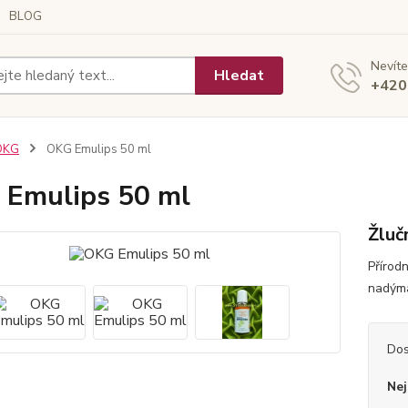
BLOG
Nevíte
Hledat
+420
OKG
OKG Emulips 50 ml
Emulips 50 ml
Žlučn
Přírodn
nadýmán
Dos
Nej