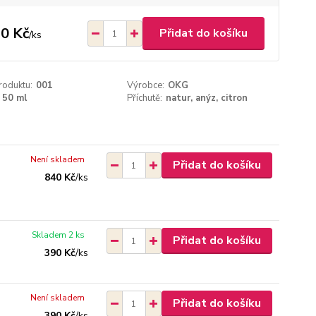
0 Kč
Přidat do košíku
/
ks
roduktu:
001
Výrobce:
OKG
50 ml
Příchutě:
natur, anýz, citron
Není skladem
Přidat do košíku
840 Kč
/
ks
Skladem 2 ks
Přidat do košíku
390 Kč
/
ks
Není skladem
Přidat do košíku
390 Kč
/
ks