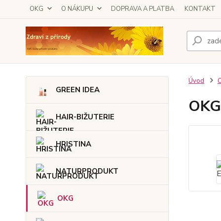
OKG
O NÁKUPU
DOPRAVA A PLATBA
KONTAKT
Úvod
GREEN IDEA
OKG 
HAIR-BIŽUTERIE
HRISTINA
NATURPRODUKT
OKG