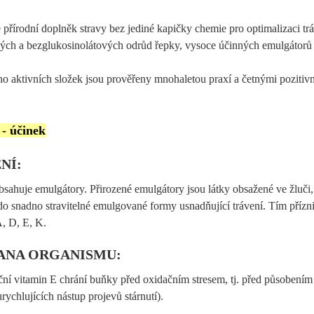
 přírodní doplněk stravy bez jediné kapičky chemie
pro optimalizaci tr
ých a bezglukosinolátových odrůd řepky, vysoce účinných emulgátorů
o aktivních složek jsou prověřeny mnohaletou praxí a četnými pozitiv
- účinek
NÍ:
sahuje emulgátory. Přirozené emulgátory jsou látky obsažené ve žluči, k
do snadno stravitelné emulgované formy usnadňující trávení. Tím přízniv
, D, E, K.
ANA ORGANISMU:
ní vitamin E chrání buňky před oxidačním stresem, tj. před působením
rychlujících nástup projevů stárnutí).