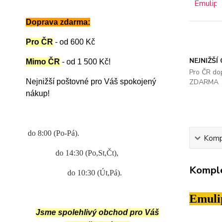
Doprava zdarma:
Pro ČR
-
od 600 Kč
NEJNIŽŠÍ
Mimo ČR
- od 1 500 Kč
!
Pro ČR do
Nejnižší poštovné pro Váš spokojený
ZDARMA
nákup!
do 8:00 (Po-Pá).
Kompl
do 14:30 (Po,St,Čt),
Komple
do 10:30 (Út,Pá).
Emuli
Jsme spolehlivý obchod pro Váš