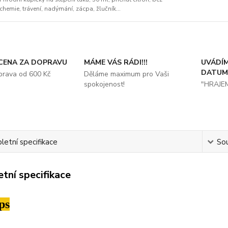
chemie, trávení, nadýmání, zácpa, žlučník...
 CENA ZA DOPRAVU
MÁME VÁS RÁDI!!!
UVÁDÍM
DATUM
prava od 600 Kč
Děláme maximum pro Vaši
spokojenost!
"HRAJE
etní specifikace
Sou
tní specifikace
ps