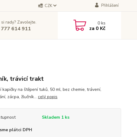
Přihlášení
CZK
 si rady? Zavolejte.
0
ks
za
0 Kč
 777 614 911
ík, trávicí trakt
í kapičky na štěpení tuků, 50 ml, bez chemie, trávení,
í, zácpa, žlučník...
celý popis
tupnost
Skladem 1 ks
sme plátci DPH