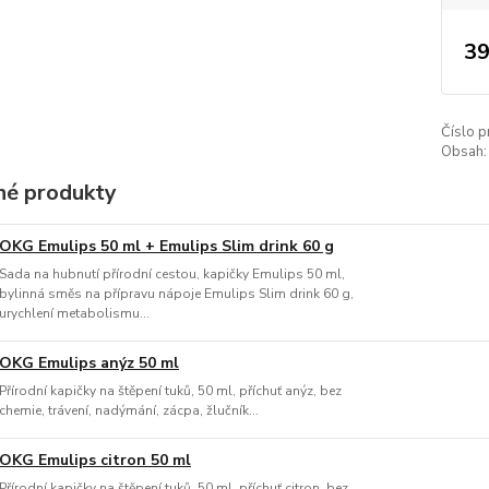
39
Číslo p
Obsah:
é produkty
OKG Emulips 50 ml + Emulips Slim drink 60 g
Sada na hubnutí přírodní cestou, kapičky Emulips 50 ml,
bylinná směs na přípravu nápoje Emulips Slim drink 60 g,
urychlení metabolismu...
OKG Emulips anýz 50 ml
Přírodní kapičky na štěpení tuků, 50 ml, příchuť anýz, bez
chemie, trávení, nadýmání, zácpa, žlučník...
OKG Emulips citron 50 ml
Přírodní kapičky na štěpení tuků, 50 ml, příchuť citron, bez