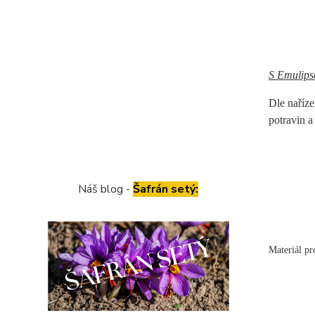
S Emulips
Dle naříz
potravin a
Náš blog -
Šafrán setý:
Materiál pr