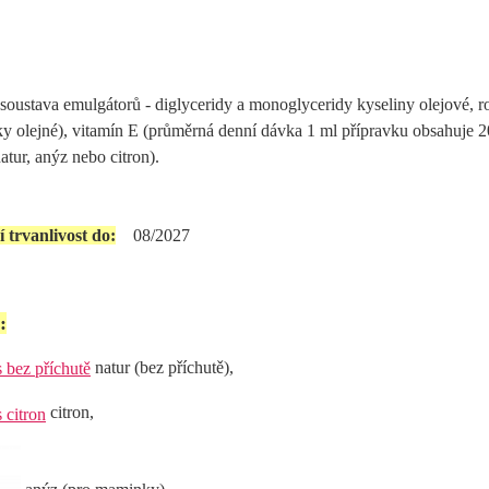
oustava emulgátorů - diglyceridy a monoglyceridy kyseliny olejové, r
y olejné), vitamín E (průměrná denní dávka 1 ml přípravku obsahuje 2
atur, anýz nebo citron).
 trvanlivost do:
08/2027
:
natur (bez příchutě),
citron,