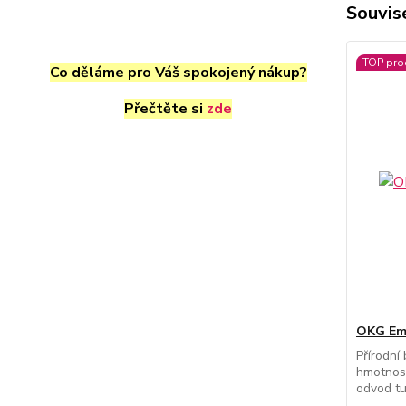
Souvise
TOP pro
Co děláme pro Váš spokojený nákup?
Přečtěte si
zde
OKG Emu
Přírodní
hmotnost
odvod tu