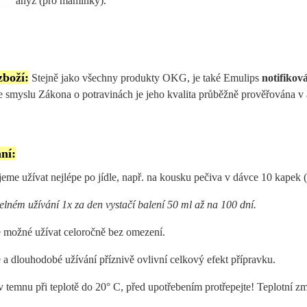
anýz (pro maminky).
zboží:
Stejně jako všechny produkty OKG, je také Emulips
notifiko
 smyslu Zákona o potravinách je jeho kvalita průběžně prověřována v 
ní:
me užívat nejlépe po jídle, např. na kousku pečiva v dávce 10 kapek (cc
elném užívání 1x za den vystačí balení 50 ml až na 100 dní.
e možné užívat celoročně bez omezení.
 a dlouhodobé užívání příznivě ovlivní celkový efekt přípravku.
v temnu při teplotě do 20° C, před upotřebením protřepejte! Teplotní z